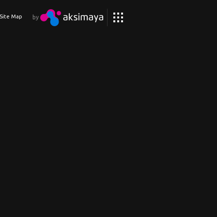
Site Map
by