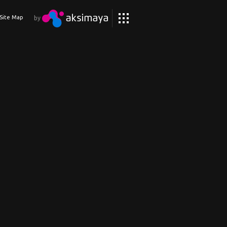
Site Map
by